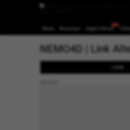
News
Nusaraya
Jagat Literasi
Caha
NEMO4D | Link Alt
LOGIN
Slot Gacor