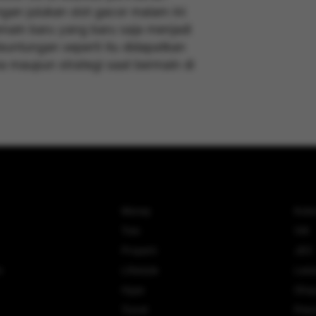
gan julukan slot gacor malam ini
main baru yang baru saja menjadi
euntungan seperti itu didapatkan
 maupun strategi saat bermain di
Money
Kol
Tren
VIK
Properti
JEO
n
Lifestyle
Lest
Hype
Ohay
Travel
Peso