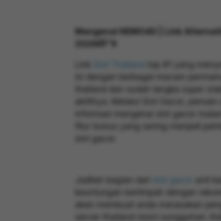
Mengenal NEMO4D | Link Alternat
2026ðŸ”¥
Link
Slot Thailand
top #1 yang menyed
ini dengan berbagai macam permaina
thailand dan sudah langka super st
aktifnya. Melalui Slot Gacor, pema
informasi mengenai slot gacor malam 
fitur bonus yang sering menjadi p
slot gacor.
Jadilah bagian dari
slot gacor
anti ka
keuntungan berlimpah dengan rekome
akan membuat anda merasakan penga
server thailand resmi sungguhan. Kol