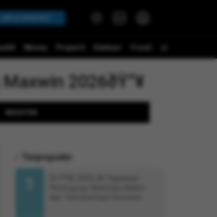
LINK ALTERNATIF
alth
Money
Properti
Edukasi
Travel
g Maxwin 2026ðŸ”¥
REGISTER
Terpopuler
Di PTBI 2025, BI Tegaskan
1
Pentingnya Stabilitas Makro
dan Transformasi Ekonomi