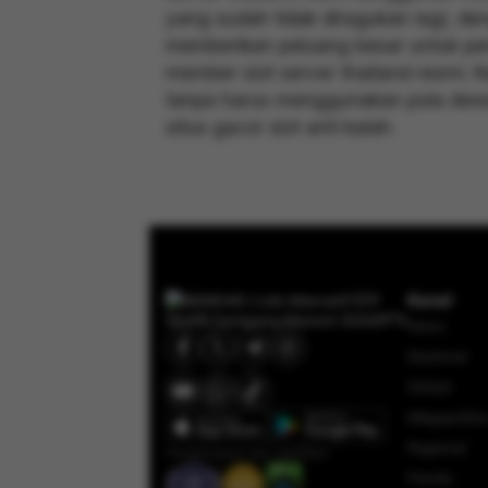
yang sudah tidak diragukan lagi, den
memberikan peluang besar untuk pe
member slot server thailand resmi. K
tanpa harus menggunakan pola dewa
situs gacor slot anti kalah.
Kanal
News
Nasional
Global
Megapolita
Regional
Penghargaan dan sertifikat:
Pemilu