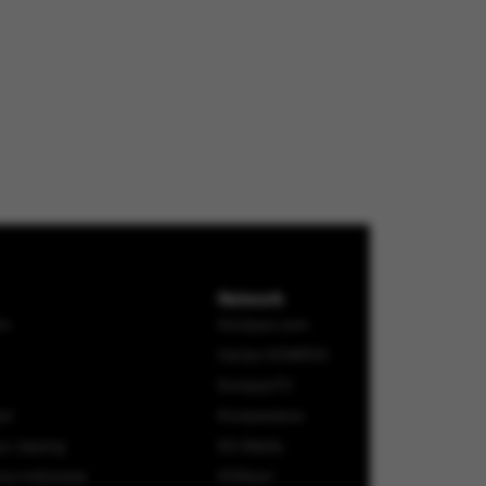
Network
om
Kompas.com
Harian KOMPAS
KompasTV
ari
Kompasiana
o Jepang
KG Media
na Indonesia
KGNow!