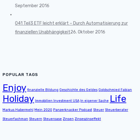
September 2016
041 Teil3 ETF leicht erklärt – Durch Automatisierung zur
finanziellen Unabhängigkeit
26. Oktober 2016
POPULAR TAGS
Enjoy
finanzielle Bildung
Geschichte des Geldes
Goldschmied Fabian
Holiday
Life
Immobilien Investment USA
In eigener Sache
Markus Habermehl
Mein 2020
Panzerknacker Podcast
Steuer
Steuerberater
Steuerfachman
Steuern
Steueroase
Zinsen
Zinseszinseffekt