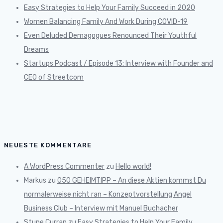
Easy Strategies to Help Your Family Succeed in 2020
Women Balancing Family And Work During COVID-19
Even Deluded Demagogues Renounced Their Youthful
Dreams
Startups Podcast / Episode 13: Interview with Founder and
CEO of Streetcom
NEUESTE KOMMENTARE
A WordPress Commenter
zu
Hello world!
Markus
zu
050 GEHEIMTIPP – An diese Aktien kommst Du
normalerweise nicht ran – Konzeptvorstellung Angel
Business Club – Interview mit Manuel Buchacher
Stupe Curran
zu
Easy Strategies to Help Your Family