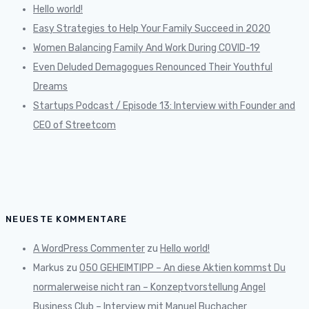
Hello world!
Easy Strategies to Help Your Family Succeed in 2020
Women Balancing Family And Work During COVID-19
Even Deluded Demagogues Renounced Their Youthful
Dreams
Startups Podcast / Episode 13: Interview with Founder and
CEO of Streetcom
NEUESTE KOMMENTARE
A WordPress Commenter
zu
Hello world!
Markus
zu
050 GEHEIMTIPP – An diese Aktien kommst Du
normalerweise nicht ran – Konzeptvorstellung Angel
Business Club – Interview mit Manuel Buchacher