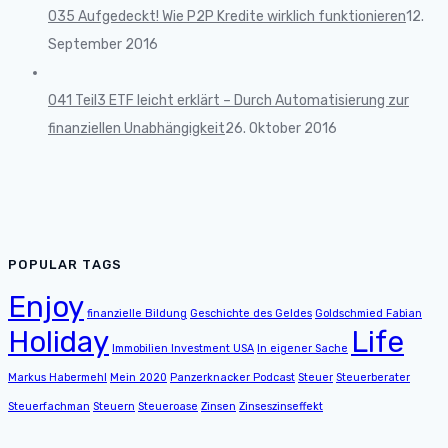
035 Aufgedeckt! Wie P2P Kredite wirklich funktionieren
12.
September 2016
041 Teil3 ETF leicht erklärt – Durch Automatisierung zur
finanziellen Unabhängigkeit
26. Oktober 2016
POPULAR TAGS
Enjoy
finanzielle Bildung
Geschichte des Geldes
Goldschmied Fabian
Holiday
Life
Immobilien Investment USA
In eigener Sache
Markus Habermehl
Mein 2020
Panzerknacker Podcast
Steuer
Steuerberater
Steuerfachman
Steuern
Steueroase
Zinsen
Zinseszinseffekt