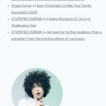
Stupe Curran
zu
Easy Strategies to Help Your Family
Succeed in 2020
STUPEFIED CURRAN
zu
Finding Moments Of Joy In A
Challenging Year
STUPEFIED CURRAN
zu
We need no further evidence than a
pamphlet from the printing offices of confusion