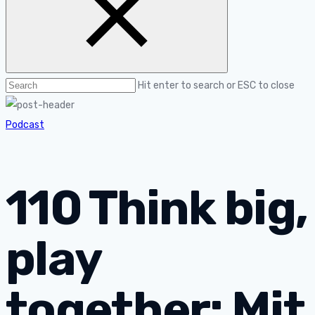
Hit enter to search or ESC to close
Podcast
110 Think big,
play
together: Mit