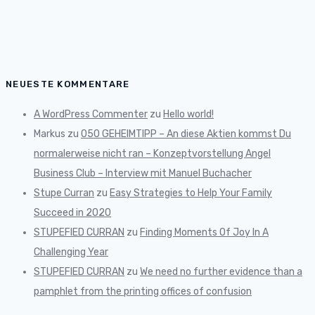
NEUESTE KOMMENTARE
A WordPress Commenter
zu
Hello world!
Markus
zu
050 GEHEIMTIPP – An diese Aktien kommst Du
normalerweise nicht ran – Konzeptvorstellung Angel
Business Club – Interview mit Manuel Buchacher
Stupe Curran
zu
Easy Strategies to Help Your Family
Succeed in 2020
STUPEFIED CURRAN
zu
Finding Moments Of Joy In A
Challenging Year
STUPEFIED CURRAN
zu
We need no further evidence than a
pamphlet from the printing offices of confusion