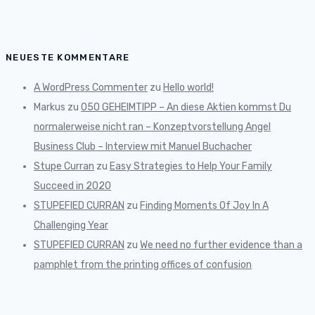
NEUESTE KOMMENTARE
A WordPress Commenter
zu
Hello world!
Markus
zu
050 GEHEIMTIPP – An diese Aktien kommst Du
normalerweise nicht ran – Konzeptvorstellung Angel
Business Club – Interview mit Manuel Buchacher
Stupe Curran
zu
Easy Strategies to Help Your Family
Succeed in 2020
STUPEFIED CURRAN
zu
Finding Moments Of Joy In A
Challenging Year
STUPEFIED CURRAN
zu
We need no further evidence than a
pamphlet from the printing offices of confusion