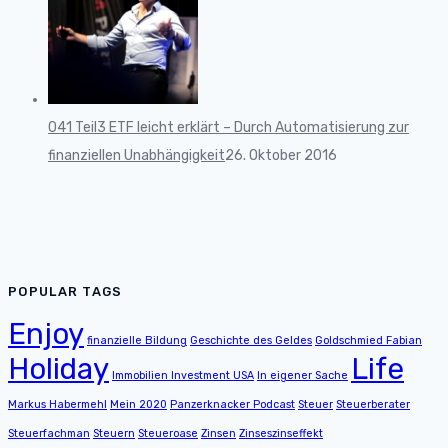
041 Teil3 ETF leicht erklärt – Durch Automatisierung zur
finanziellen Unabhängigkeit
26. Oktober 2016
POPULAR TAGS
Enjoy
finanzielle Bildung
Geschichte des Geldes
Goldschmied Fabian
Holiday
Life
Immobilien Investment USA
In eigener Sache
Markus Habermehl
Mein 2020
Panzerknacker Podcast
Steuer
Steuerberater
Steuerfachman
Steuern
Steueroase
Zinsen
Zinseszinseffekt