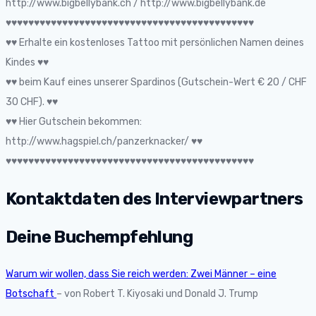
http://www.bigbellybank.ch / http://www.bigbellybank.de
♥♥♥♥♥♥♥♥♥♥♥♥♥♥♥♥♥♥♥♥♥♥♥♥♥♥♥♥♥♥♥♥♥♥♥♥♥♥♥♥♥♥♥♥
♥♥ Erhalte ein kostenloses Tattoo mit persönlichen Namen deines
Kindes ♥♥
♥♥ beim Kauf eines unserer Spardinos (Gutschein-Wert € 20 / CHF
30 CHF). ♥♥
♥♥ Hier Gutschein bekommen:
http://www.hagspiel.ch/panzerknacker/ ♥♥
♥♥♥♥♥♥♥♥♥♥♥♥♥♥♥♥♥♥♥♥♥♥♥♥♥♥♥♥♥♥♥♥♥♥♥♥♥♥♥♥♥♥♥♥
Kontaktdaten des Interviewpartners
Deine Buchempfehlung
Warum wir wollen, dass Sie reich werden: Zwei Männer – eine
Botschaft
– von Robert T. Kiyosaki und Donald J. Trump