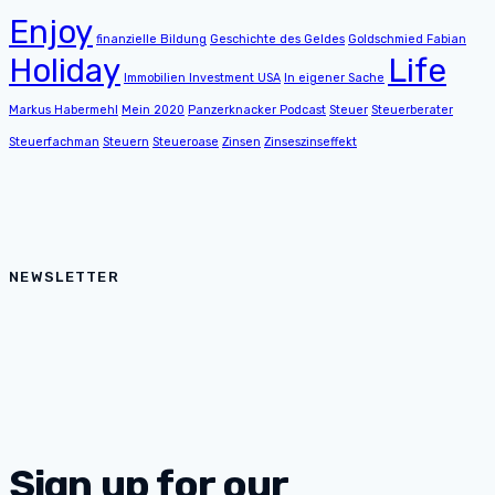
Enjoy
finanzielle Bildung
Geschichte des Geldes
Goldschmied Fabian
Holiday
Life
Immobilien Investment USA
In eigener Sache
Markus Habermehl
Mein 2020
Panzerknacker Podcast
Steuer
Steuerberater
Steuerfachman
Steuern
Steueroase
Zinsen
Zinseszinseffekt
NEWSLETTER
Sign up for our