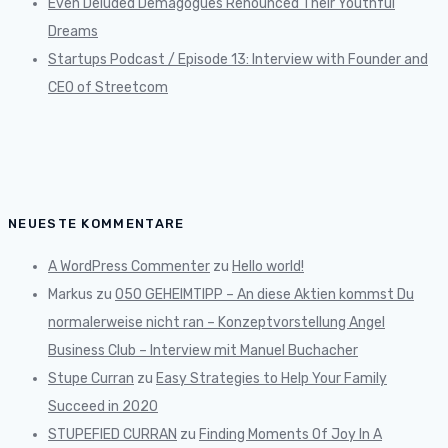
Even Deluded Demagogues Renounced Their Youthful
Dreams
Startups Podcast / Episode 13: Interview with Founder and
CEO of Streetcom
NEUESTE KOMMENTARE
A WordPress Commenter
zu
Hello world!
Markus
zu
050 GEHEIMTIPP – An diese Aktien kommst Du
normalerweise nicht ran – Konzeptvorstellung Angel
Business Club – Interview mit Manuel Buchacher
Stupe Curran
zu
Easy Strategies to Help Your Family
Succeed in 2020
STUPEFIED CURRAN
zu
Finding Moments Of Joy In A