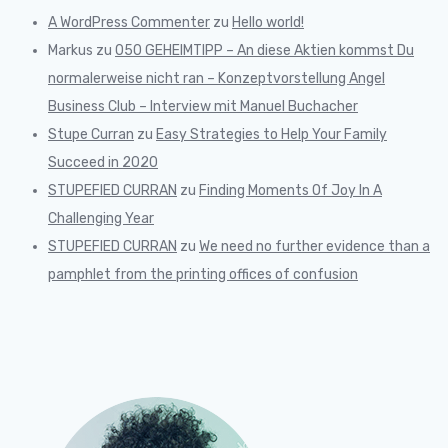
A WordPress Commenter
zu
Hello world!
Markus
zu
050 GEHEIMTIPP – An diese Aktien kommst Du
normalerweise nicht ran – Konzeptvorstellung Angel
Business Club – Interview mit Manuel Buchacher
Stupe Curran
zu
Easy Strategies to Help Your Family
Succeed in 2020
STUPEFIED CURRAN
zu
Finding Moments Of Joy In A
Challenging Year
STUPEFIED CURRAN
zu
We need no further evidence than a
pamphlet from the printing offices of confusion