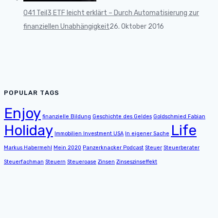
041 Teil3 ETF leicht erklärt – Durch Automatisierung zur
finanziellen Unabhängigkeit
26. Oktober 2016
POPULAR TAGS
Enjoy
finanzielle Bildung
Geschichte des Geldes
Goldschmied Fabian
Holiday
Life
Immobilien Investment USA
In eigener Sache
Markus Habermehl
Mein 2020
Panzerknacker Podcast
Steuer
Steuerberater
Steuerfachman
Steuern
Steueroase
Zinsen
Zinseszinseffekt