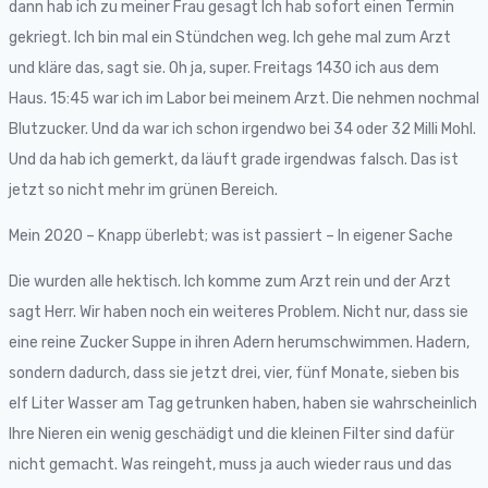
dann hab ich zu meiner Frau gesagt Ich hab sofort einen Termin
gekriegt. Ich bin mal ein Stündchen weg. Ich gehe mal zum Arzt
und kläre das, sagt sie. Oh ja, super. Freitags 1430 ich aus dem
Haus. 15:45 war ich im Labor bei meinem Arzt. Die nehmen nochmal
Blutzucker. Und da war ich schon irgendwo bei 34 oder 32 Milli Mohl.
Und da hab ich gemerkt, da läuft grade irgendwas falsch. Das ist
jetzt so nicht mehr im grünen Bereich.
Mein 2020 – Knapp überlebt; was ist passiert – In eigener Sache
Die wurden alle hektisch. Ich komme zum Arzt rein und der Arzt
sagt Herr. Wir haben noch ein weiteres Problem. Nicht nur, dass sie
eine reine Zucker Suppe in ihren Adern herumschwimmen. Hadern,
sondern dadurch, dass sie jetzt drei, vier, fünf Monate, sieben bis
elf Liter Wasser am Tag getrunken haben, haben sie wahrscheinlich
Ihre Nieren ein wenig geschädigt und die kleinen Filter sind dafür
nicht gemacht. Was reingeht, muss ja auch wieder raus und das