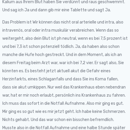
Kalium aus Ihrem Blut haben Sie verdünnt und raus geschwemmt.
Und sag ich Ja und dann gib mir eine Tablette und sagt Ja.
Das Problem ist Wir können das nicht oral arterielle und intra, also
intravenös, oral oder intra muskulär verabreichen. Wenn das so
weitergeht, also dein Blut ist ph neutral, wenn es bei 7,5 prozent ist
und bei 7,3 ist schon potenziell tödlich. Ja, da haben also schon
manche die Hufe hoch gestreckt. Und in dem Moment, als ich an
diesem Freitag beim Arzt war, war ich bei 7,2 vier. Er sagt also, Sie
könnten es. Es besteht jetzt aktuell akut die Gefahr eines
Herzinfarkts, eines Schlaganfalls und dass Sie ins Koma fallen,
dass sie akut umkippen. Nur weil das Krankenhaus eben nebendran
war, hat er mir noch erlaubt, persönlich ins Krankenhaus zu fahren.
Ich muss das sofort in die Notfall Aufnahme. Also mir ging es gut.
Mir ging es so gut wie es mir jetzt geht. Ich habe keine Schmerzen.
Nichts gehabt. Und das war schon ein bisschen befremdlich.
Musste also in die Notfall Aufnahme und eine halbe Stunde später