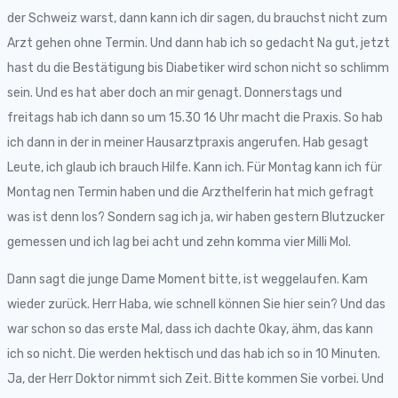
der Schweiz warst, dann kann ich dir sagen, du brauchst nicht zum
Arzt gehen ohne Termin. Und dann hab ich so gedacht Na gut, jetzt
hast du die Bestätigung bis Diabetiker wird schon nicht so schlimm
sein. Und es hat aber doch an mir genagt. Donnerstags und
freitags hab ich dann so um 15.30 16 Uhr macht die Praxis. So hab
ich dann in der in meiner Hausarztpraxis angerufen. Hab gesagt
Leute, ich glaub ich brauch Hilfe. Kann ich. Für Montag kann ich für
Montag nen Termin haben und die Arzthelferin hat mich gefragt
was ist denn los? Sondern sag ich ja, wir haben gestern Blutzucker
gemessen und ich lag bei acht und zehn komma vier Milli Mol.
Dann sagt die junge Dame Moment bitte, ist weggelaufen. Kam
wieder zurück. Herr Haba, wie schnell können Sie hier sein? Und das
war schon so das erste Mal, dass ich dachte Okay, ähm, das kann
ich so nicht. Die werden hektisch und das hab ich so in 10 Minuten.
Ja, der Herr Doktor nimmt sich Zeit. Bitte kommen Sie vorbei. Und