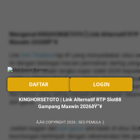
Mengenal KINGHORSETOTO | Link Alternatif RTP
Maxwin 2026ðŸ”¥
Link
Slot Thailand
top #1 yang menyediakan situs as
ini dengan berbagai macam permainan daring yang b
thailand dan sudah langka super stabil 2026 kepa
aktifnya. Melalui Slot Gacor, pemain dapat menemu
DAFTAR
LOGIN
informasi mengenai slot gacor malam ini, permainan 
fitur bonus yang sering menjadi pembahasan dala
KINGHORSETOTO | Link Alternatif RTP Slot88
slot gacor.
Gampang Maxwin 2026ðŸ”¥
Ã‚Â© COPYRIGHT 2026
|
SEO PEMULA :)
Jadilah bagian dari
slot gacor
anti kalah di situs Slo
keuntungan berlimpah dengan rekomendasi link gaco