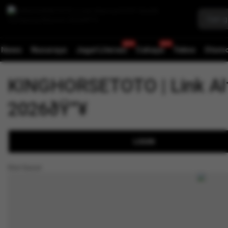
News
Nusaraya
Jagat Literasi
Cahaya
Tekno
Otomo
KINGHORSETOTO | Link Al
2026ðŸ”¥
LOGIN
Slot Gacor