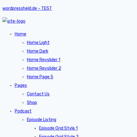
wordpressheld.de – TEST
Home
Home Light
Home Dark
Home Revslider 1
Home Revslider 2
Home Page 5
Pages
Contact Us
Shop
Podcast
Episode Listing
Episode Grid Style 1
Episode Grid Style 2