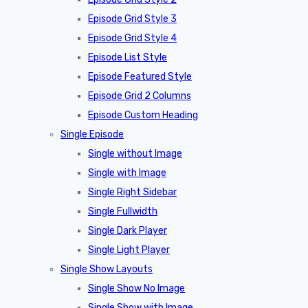
Episode Grid Style 3
Episode Grid Style 4
Episode List Style
Episode Featured Style
Episode Grid 2 Columns
Episode Custom Heading
Single Episode
Single without Image
Single with Image
Single Right Sidebar
Single Fullwidth
Single Dark Player
Single Light Player
Single Show Layouts
Single Show No Image
Single Show with Image