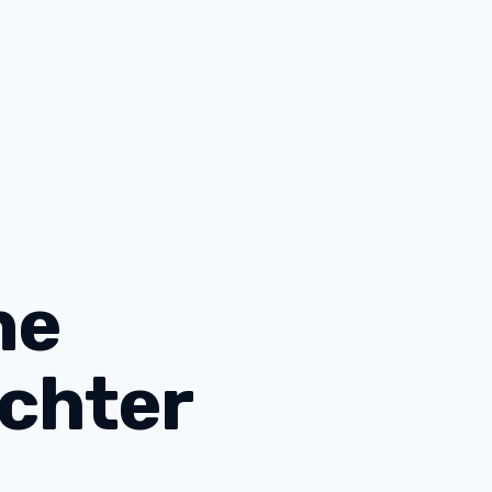
ne
ochter