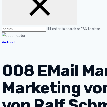
Hit enter to search or ESC to close
Podcast
008 EMail Mar
Marketing vom
von Ralf Sch