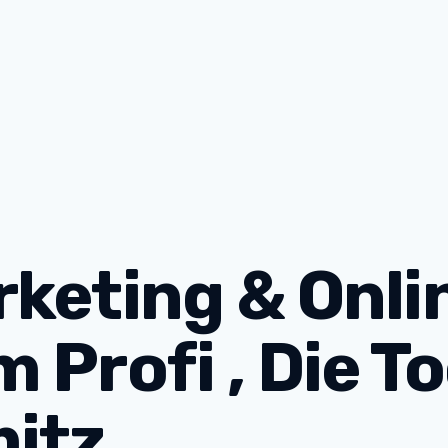
keting & Onli
 Profi , Die T
mitz