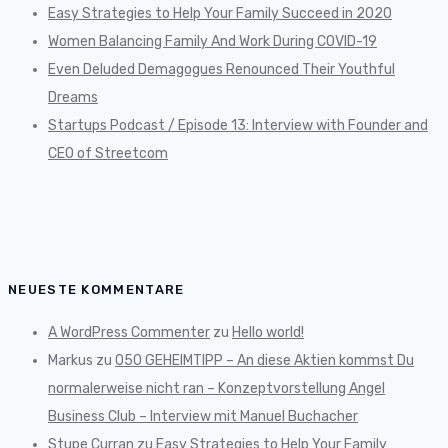
Easy Strategies to Help Your Family Succeed in 2020
Women Balancing Family And Work During COVID-19
Even Deluded Demagogues Renounced Their Youthful
Dreams
Startups Podcast / Episode 13: Interview with Founder and
CEO of Streetcom
NEUESTE KOMMENTARE
A WordPress Commenter
zu
Hello world!
Markus
zu
050 GEHEIMTIPP – An diese Aktien kommst Du
normalerweise nicht ran – Konzeptvorstellung Angel
Business Club – Interview mit Manuel Buchacher
Stupe Curran
zu
Easy Strategies to Help Your Family