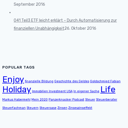
September 2016
041 Teil3 ETF leicht erklärt – Durch Automatisierung zur
finanziellen Unabhängigkeit
26. Oktober 2016
POPULAR TAGS
Enjoy
finanzielle Bildung
Geschichte des Geldes
Goldschmied Fabian
Holiday
Life
Immobilien Investment USA
In eigener Sache
Markus Habermehl
Mein 2020
Panzerknacker Podcast
Steuer
Steuerberater
Steuerfachman
Steuern
Steueroase
Zinsen
Zinseszinseffekt