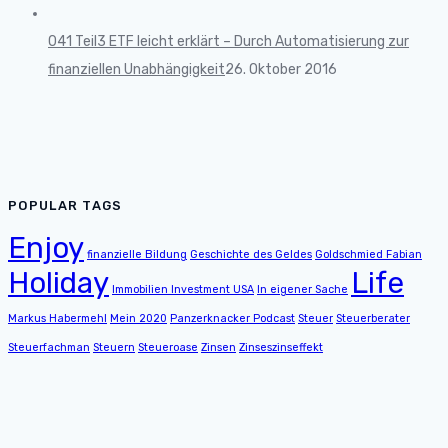
041 Teil3 ETF leicht erklärt – Durch Automatisierung zur
finanziellen Unabhängigkeit
26. Oktober 2016
POPULAR TAGS
Enjoy
finanzielle Bildung
Geschichte des Geldes
Goldschmied Fabian
Holiday
Life
Immobilien Investment USA
In eigener Sache
Markus Habermehl
Mein 2020
Panzerknacker Podcast
Steuer
Steuerberater
Steuerfachman
Steuern
Steueroase
Zinsen
Zinseszinseffekt