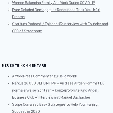
Women Balancing Family And Work During COVID-19
Even Deluded Demagogues Renounced Their Youthful
Dreams
Startups Podcast / Episode 13: Interview with Founder and
CEO of Streetcom
NEUESTE KOMMENTARE
A WordPress Commenter
zu
Hello world!
Markus
zu
050 GEHEIMTIPP – An diese Aktien kommst Du
normalerweise nicht ran – Konzeptvorstellung Angel
Business Club – Interview mit Manuel Buchacher
Stupe Curran
zu
Easy Strategies to Help Your Family
Succeed in 2020