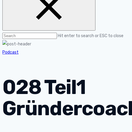
Hit enter to search or ESC to close
Podcast
028 Teil1
Gründercoac
,