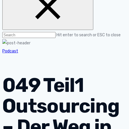
Hit enter to search or ESC to close
Podcast
049 Teil1
Outsourcing
– Der Weg in