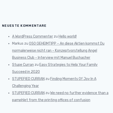
NEUESTE KOMMENTARE
A WordPress Commenter
zu
Hello world!
Markus
zu
050 GEHEIMTIPP – An diese Aktien kommst Du
normalerweise nicht ran – Konzeptvorstellung Angel
Business Club – Interview mit Manuel Buchacher
Stupe Curran
zu
Easy Strategies to Help Your Family
Succeed in 2020
STUPEFIED CURRAN
zu
Finding Moments Of Joy In A
Challenging Year
STUPEFIED CURRAN
zu
We need no further evidence than a
pamphlet from the printing offices of confusion