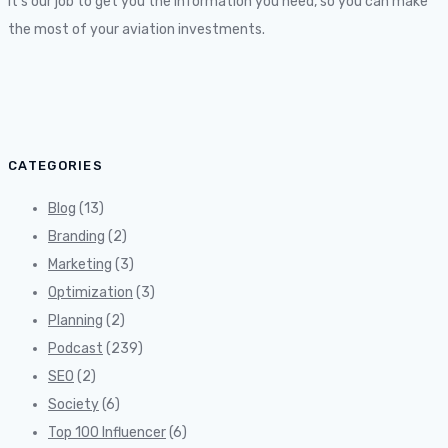
It’s our job to get you the information you need, so you can make
the most of your aviation investments.
CATEGORIES
Blog
(13)
Branding
(2)
Marketing
(3)
Optimization
(3)
Planning
(2)
Podcast
(239)
SEO
(2)
Society
(6)
Top 100 Influencer
(6)