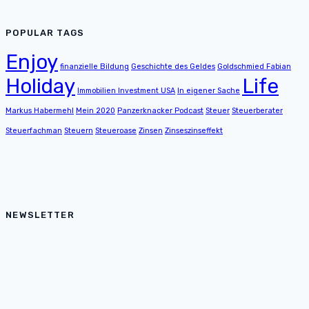
POPULAR TAGS
Enjoy
finanzielle Bildung
Geschichte des Geldes
Goldschmied Fabian
Holiday
Life
Immobilien Investment USA
In eigener Sache
Markus Habermehl
Mein 2020
Panzerknacker Podcast
Steuer
Steuerberater
Steuerfachman
Steuern
Steueroase
Zinsen
Zinseszinseffekt
NEWSLETTER