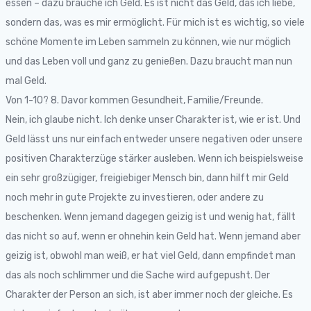
essen – dazu brauche ich Geld. Es ist nicht das Geld, das ich liebe,
sondern das, was es mir ermöglicht. Für mich ist es wichtig, so viele
schöne Momente im Leben sammeln zu können, wie nur möglich
und das Leben voll und ganz zu genießen. Dazu braucht man nun
mal Geld.
Von 1-10? 8. Davor kommen Gesundheit, Familie/Freunde.
Nein, ich glaube nicht. Ich denke unser Charakter ist, wie er ist. Und
Geld lässt uns nur einfach entweder unsere negativen oder unsere
positiven Charakterzüge stärker ausleben. Wenn ich beispielsweise
ein sehr großzügiger, freigiebiger Mensch bin, dann hilft mir Geld
noch mehr in gute Projekte zu investieren, oder andere zu
beschenken. Wenn jemand dagegen geizig ist und wenig hat, fällt
das nicht so auf, wenn er ohnehin kein Geld hat. Wenn jemand aber
geizig ist, obwohl man weiß, er hat viel Geld, dann empfindet man
das als noch schlimmer und die Sache wird aufgepusht. Der
Charakter der Person an sich, ist aber immer noch der gleiche. Es