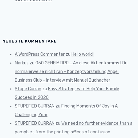
NEUESTE KOMMENTARE
A WordPress Commenter
zu
Hello world!
Markus
zu
050 GEHEIMTIPP – An diese Aktien kommst Du
normalerweise nicht ran – Konzeptvorstellung Angel
Business Club – Interview mit Manuel Buchacher
Stupe Curran
zu
Easy Strategies to Help Your Family
Succeed in 2020
STUPEFIED CURRAN
zu
Finding Moments Of Joy In A
Challenging Year
STUPEFIED CURRAN
zu
We need no further evidence than a
pamphlet from the printing offices of confusion