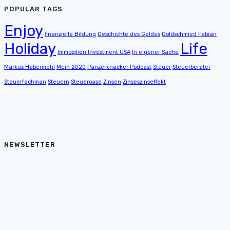
POPULAR TAGS
Enjoy
finanzielle Bildung
Geschichte des Geldes
Goldschmied Fabian
Holiday
Life
Immobilien Investment USA
In eigener Sache
Markus Habermehl
Mein 2020
Panzerknacker Podcast
Steuer
Steuerberater
Steuerfachman
Steuern
Steueroase
Zinsen
Zinseszinseffekt
NEWSLETTER