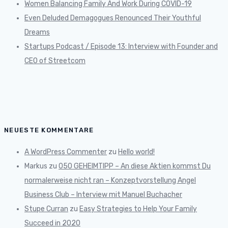
Women Balancing Family And Work During COVID-19
Even Deluded Demagogues Renounced Their Youthful
Dreams
Startups Podcast / Episode 13: Interview with Founder and
CEO of Streetcom
NEUESTE KOMMENTARE
A WordPress Commenter
zu
Hello world!
Markus
zu
050 GEHEIMTIPP – An diese Aktien kommst Du
normalerweise nicht ran – Konzeptvorstellung Angel
Business Club – Interview mit Manuel Buchacher
Stupe Curran
zu
Easy Strategies to Help Your Family
Succeed in 2020