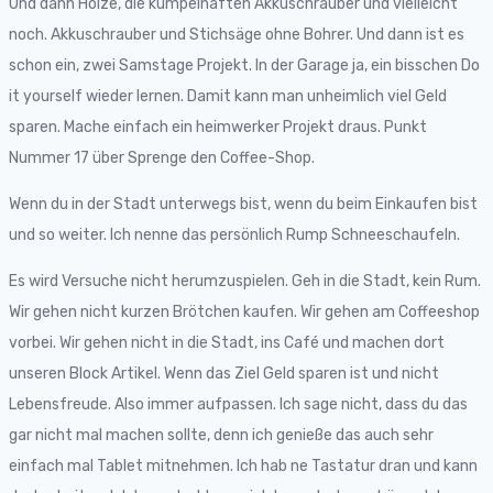
Und dann Holze, die kumpelhaften Akkuschrauber und vielleicht
noch. Akkuschrauber und Stichsäge ohne Bohrer. Und dann ist es
schon ein, zwei Samstage Projekt. In der Garage ja, ein bisschen Do
it yourself wieder lernen. Damit kann man unheimlich viel Geld
sparen. Mache einfach ein heimwerker Projekt draus. Punkt
Nummer 17 über Sprenge den Coffee-Shop.
Wenn du in der Stadt unterwegs bist, wenn du beim Einkaufen bist
und so weiter. Ich nenne das persönlich Rump Schneeschaufeln.
Es wird Versuche nicht herumzuspielen. Geh in die Stadt, kein Rum.
Wir gehen nicht kurzen Brötchen kaufen. Wir gehen am Coffeeshop
vorbei. Wir gehen nicht in die Stadt, ins Café und machen dort
unseren Block Artikel. Wenn das Ziel Geld sparen ist und nicht
Lebensfreude. Also immer aufpassen. Ich sage nicht, dass du das
gar nicht mal machen sollte, denn ich genieße das auch sehr
einfach mal Tablet mitnehmen. Ich hab ne Tastatur dran und kann