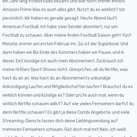
ein Jahr lang fitneßstudio bezahlt und war nicht immer ehrlich.
Amazon Prime Was es auch alles gibt. Nutzt du es wirklich? Ich
persönlich. Wir haben es gerade gesagt. Heute Abend läuft
American Football. Ich habe zwei Sender abonniert, nur um
Football zu schauen. Aber meine finden Football Saison geht fünf
Monate, immer am ersten Februar im. Ja, ist der Superbowl. Und
dann haben wir Bis Ende des Sommers haben wir Pause, und in
dieser Zeit kündige ich auch mein Abonnement. Da brauch ich
meine Hi Klars Sport Shows nicht. überprüfen, ob du Netflix, was
hast du an an. Was hast du an Abonnements unkundige
Ankündigung Laufen und Mitgliedschaften laufen? Brauchst du es
wirklich können und kündige es? Oder prüfe auch mal, wenn du
wirklich Netflix schauen willst? Auf wie vielen Fernsehern darfst du
denn Netflix schauen? Es gibt ja diese Combi Angebote, und viele
Streaming-Dienste lassen dich deine Lieblingssendung auf
mehreren Fernsehern schauen. Rät doch mal mit Nein, ich weiß