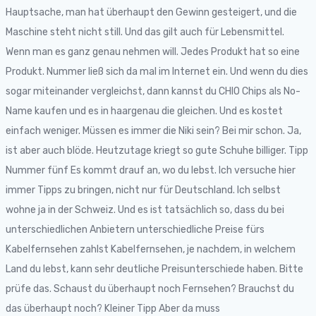
Hauptsache, man hat überhaupt den Gewinn gesteigert, und die
Maschine steht nicht still. Und das gilt auch für Lebensmittel.
Wenn man es ganz genau nehmen will. Jedes Produkt hat so eine
Produkt. Nummer ließ sich da mal im Internet ein. Und wenn du dies
sogar miteinander vergleichst, dann kannst du CHIO Chips als No-
Name kaufen und es in haargenau die gleichen. Und es kostet
einfach weniger. Müssen es immer die Niki sein? Bei mir schon. Ja,
ist aber auch blöde. Heutzutage kriegt so gute Schuhe billiger. Tipp
Nummer fünf Es kommt drauf an, wo du lebst. Ich versuche hier
immer Tipps zu bringen, nicht nur für Deutschland. Ich selbst
wohne ja in der Schweiz. Und es ist tatsächlich so, dass du bei
unterschiedlichen Anbietern unterschiedliche Preise fürs
Kabelfernsehen zahlst Kabelfernsehen, je nachdem, in welchem
Land du lebst, kann sehr deutliche Preisunterschiede haben. Bitte
prüfe das. Schaust du überhaupt noch Fernsehen? Brauchst du
das überhaupt noch? Kleiner Tipp Aber da muss