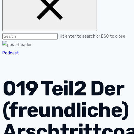
Hit enter to search or ESC to close
Podcast
019 Teil2 Der
(freundliche)
Arschtrittco