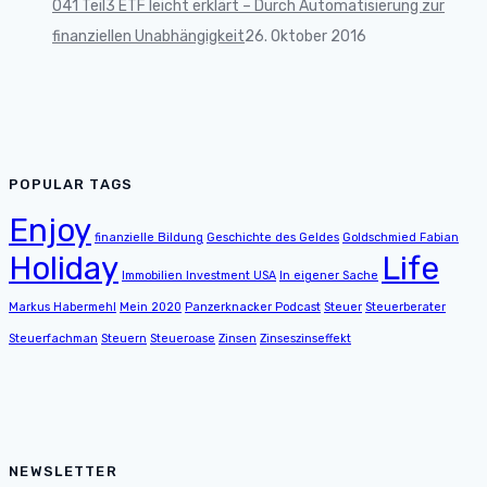
041 Teil3 ETF leicht erklärt – Durch Automatisierung zur
finanziellen Unabhängigkeit
26. Oktober 2016
POPULAR TAGS
Enjoy
finanzielle Bildung
Geschichte des Geldes
Goldschmied Fabian
Holiday
Life
Immobilien Investment USA
In eigener Sache
Markus Habermehl
Mein 2020
Panzerknacker Podcast
Steuer
Steuerberater
Steuerfachman
Steuern
Steueroase
Zinsen
Zinseszinseffekt
NEWSLETTER