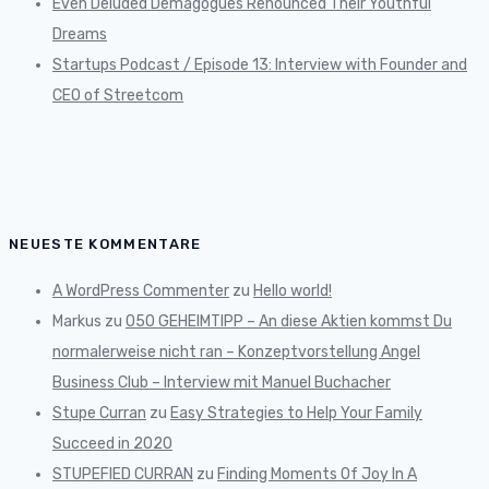
Even Deluded Demagogues Renounced Their Youthful
Dreams
Startups Podcast / Episode 13: Interview with Founder and
CEO of Streetcom
NEUESTE KOMMENTARE
A WordPress Commenter
zu
Hello world!
Markus
zu
050 GEHEIMTIPP – An diese Aktien kommst Du
normalerweise nicht ran – Konzeptvorstellung Angel
Business Club – Interview mit Manuel Buchacher
Stupe Curran
zu
Easy Strategies to Help Your Family
Succeed in 2020
STUPEFIED CURRAN
zu
Finding Moments Of Joy In A