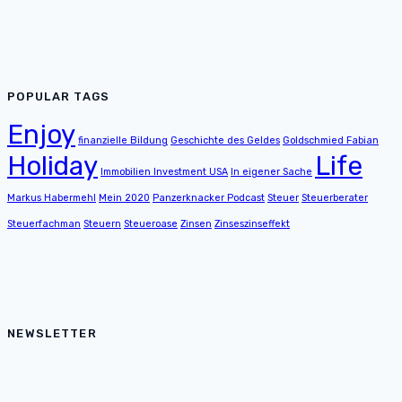
POPULAR TAGS
Enjoy
finanzielle Bildung
Geschichte des Geldes
Goldschmied Fabian
Holiday
Life
Immobilien Investment USA
In eigener Sache
Markus Habermehl
Mein 2020
Panzerknacker Podcast
Steuer
Steuerberater
Steuerfachman
Steuern
Steueroase
Zinsen
Zinseszinseffekt
NEWSLETTER