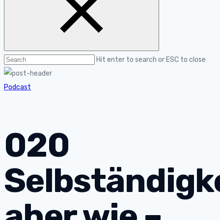
Hit enter to search or ESC to close
Podcast
020
Selbständigk
aber wie –