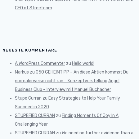
CEO of Streetcom
NEUESTE KOMMENTARE
A WordPress Commenter
zu
Hello world!
Markus
zu
050 GEHEIMTIPP – An diese Aktien kommst Du
normalerweise nicht ran – Konzeptvorstellung Angel
Business Club – Interview mit Manuel Buchacher
Stupe Curran
zu
Easy Strategies to Help Your Family
Succeed in 2020
STUPEFIED CURRAN
zu
Finding Moments Of Joy In A
Challenging Year
STUPEFIED CURRAN
zu
We need no further evidence than a